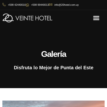
+598 42440010
+598 99440013
info@20hotel.com.uy
Galería
Disfruta lo Mejor de Punta del Este