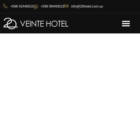
+598 42440010
+598 99440013
info@20hotel.com.uy
BIENVENIDO A 20 HOTEL
Vive el Encanto de
Punta del Este, Donde
Todo Comienza
Disfruta de todo lo que esta icónica ciudad tiene