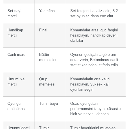
Set sayi
Yarimfinal
Set fərqlərini analiz edin, 3-2
mərci
set oyunlari daha çox olur
Handikap
Final
Komandalar arasi güc fərqini
mərci
hesablayin, handikap dəyərli
ola bilər
Canli mərc
Bütün
Oyunun gedişatina görə ani
mərhələlər
qərar verin, Betandreas canli
statistikasindan istifadə edin
Ümumi xal
Qrup
Komandalarin orta xalini
mərci
mərhələsi
hesablayin, yüksək xal
oyunlari seçin
Oyunçu
Turnir boyu
Əsas oyunçularin
statistikasi
performansini izləyin, xüsusilə
blok və servis liderlərini
Uzunmüddətli
Turnir
Turnir favoritlərini müəyyən