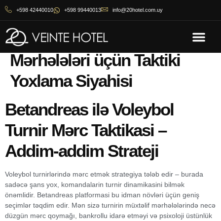
+598 42440010
+598 99440013
info@20hotel.com.uy
Turnir Mərc Taktikasi –
Betandreas Voleybol Turnir
Mərhələləri üçün Taktiki
Yoxlama Siyahisi
Betandreas ilə Voleybol
Turnir Mərc Taktikasi –
Addim-addim Strateji
Voleybol turnirlərində mərc etmək strategiya tələb edir – burada
sadəcə şans yox, komandalarin turnir dinamikasini bilmək
önəmlidir. Betandreas platformasi bu idman növləri üçün geniş
seçimlər təqdim edir. Mən sizə turnirin müxtəlif mərhələlərində necə
düzgün mərc qoymağı, bankrollu idarə etməyi və psixoloji üstünlük