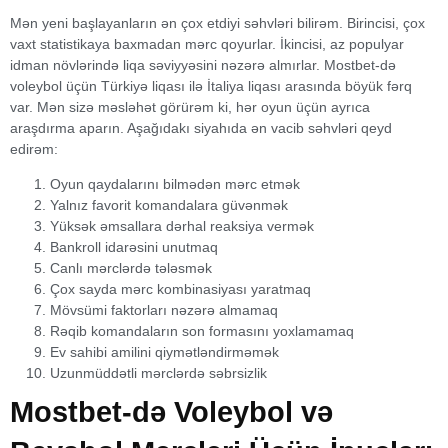
Mən yeni başlayanların ən çox etdiyi səhvləri bilirəm. Birincisi, çox
vaxt statistikaya baxmadan mərc qoyurlar. İkincisi, az populyar
idman növlərində liqa səviyyəsini nəzərə almırlar. Mostbet-də
voleybol üçün Türkiyə liqası ilə İtaliya liqası arasında böyük fərq
var. Mən sizə məsləhət görürəm ki, hər oyun üçün ayrıca
araşdırma aparın. Aşağıdakı siyahıda ən vacib səhvləri qeyd
edirəm:
Oyun qaydalarını bilmədən mərc etmək
Yalnız favorit komandalara güvənmək
Yüksək əmsallara dərhal reaksiya vermək
Bankroll idarəsini unutmaq
Canlı mərclərdə tələsmək
Çox sayda mərc kombinasiyası yaratmaq
Mövsümi faktorları nəzərə almamaq
Rəqib komandaların son formasını yoxlamamaq
Ev sahibi amilini qiymətləndirməmək
Uzunmüddətli mərclərdə səbrsizlik
Mostbet-də Voleybol və