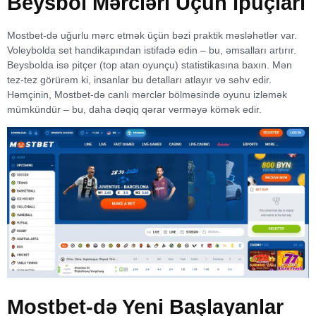
Beysbol Mərcləri Üçün İpuçları
Mostbet-də uğurlu mərc etmək üçün bəzi praktik məsləhətlər var.
Voleybolda set handikapından istifadə edin – bu, əmsalları artırır.
Beysbolda isə pitçer (top atan oyunçu) statistikasına baxın. Mən
tez-tez görürəm ki, insanlar bu detalları atlayır və səhv edir.
Həmçinin, Mostbet-də canlı mərclər bölməsində oyunu izləmək
mümkündür – bu, daha dəqiq qərar verməyə kömək edir.
Mostbet-də Yeni Başlayanlar