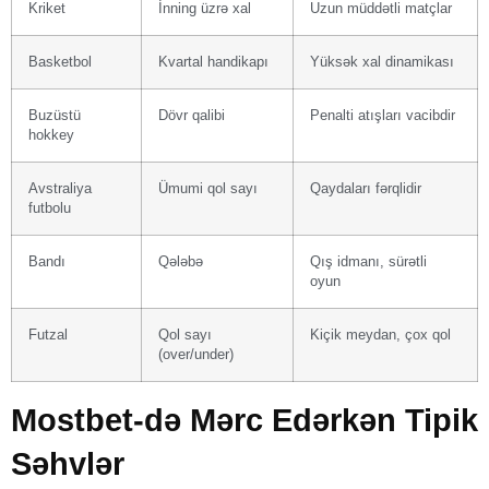
Kriket
İnning üzrə xal
Uzun müddətli matçlar
Basketbol
Kvartal handikapı
Yüksək xal dinamikası
Buzüstü
Dövr qalibi
Penalti atışları vacibdir
hokkey
Avstraliya
Ümumi qol sayı
Qaydaları fərqlidir
futbolu
Bandı
Qələbə
Qış idmanı, sürətli
oyun
Futzal
Qol sayı
Kiçik meydan, çox qol
(over/under)
Mostbet-də Mərc Edərkən Tipik
Səhvlər