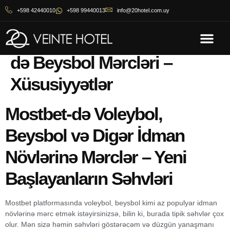
+598 42440010
+598 99440013
info@20hotel.com.uy
Voleybola Mərc Edərkən
Nəyi Bilirsiniz? – Mostbet-
də Beysbol Mərcləri –
Xüsusiyyətlər
Mostbet-də Voleybol,
Beysbol və Digər İdman
Növlərinə Mərclər – Yeni
Başlayanların Səhvləri
Mostbet platformasında voleybol, beysbol kimi az populyar idman
növlərinə mərc etmək istəyirsinizsə, bilin ki, burada tipik səhvlər çox
olur. Mən sizə həmin səhvləri göstərəcəm və düzgün yanaşmanı