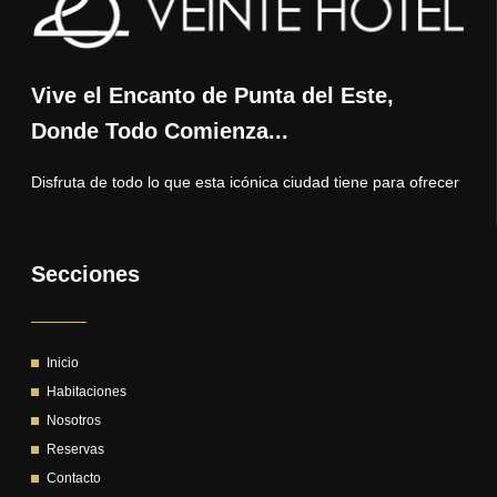
Vive el Encanto de Punta del Este,
Donde Todo Comienza...
Disfruta de todo lo que esta icónica ciudad tiene para ofrecer
Secciones
Inicio
Habitaciones
Nosotros
Reservas
Contacto