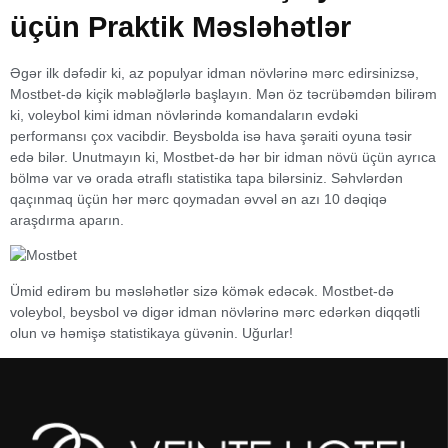
üçün Praktik Məsləhətlər
Əgər ilk dəfədir ki, az populyar idman növlərinə mərc edirsinizsə,
Mostbet-də kiçik məbləğlərlə başlayın. Mən öz təcrübəmdən bilirəm
ki, voleybol kimi idman növlərində komandaların evdəki
performansı çox vacibdir. Beysbolda isə hava şəraiti oyuna təsir
edə bilər. Unutmayın ki, Mostbet-də hər bir idman növü üçün ayrıca
bölmə var və orada ətraflı statistika tapa bilərsiniz. Səhvlərdən
qaçınmaq üçün hər mərc qoymadan əvvəl ən azı 10 dəqiqə
araşdırma aparın.
Ümid edirəm bu məsləhətlər sizə kömək edəcək. Mostbet-də
voleybol, beysbol və digər idman növlərinə mərc edərkən diqqətli
olun və həmişə statistikaya güvənin. Uğurlar!