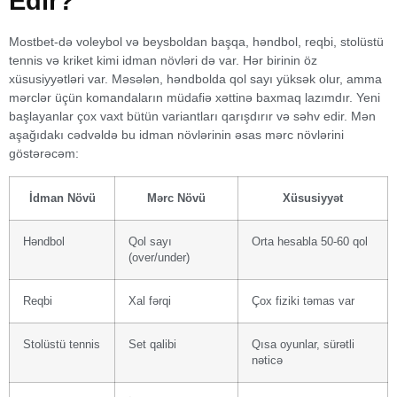
Edir?
Mostbet-də voleybol və beysboldan başqa, həndbol, reqbi, stolüstü
tennis və kriket kimi idman növləri də var. Hər birinin öz
xüsusiyyətləri var. Məsələn, həndbolda qol sayı yüksək olur, amma
mərclər üçün komandaların müdafiə xəttinə baxmaq lazımdır. Yeni
başlayanlar çox vaxt bütün variantları qarışdırır və səhv edir. Mən
aşağıdakı cədvəldə bu idman növlərinin əsas mərc növlərini
göstərəcəm:
İdman Növü
Mərc Növü
Xüsusiyyət
Həndbol
Qol sayı
Orta hesabla 50-60 qol
(over/under)
Reqbi
Xal fərqi
Çox fiziki təmas var
Stolüstü tennis
Set qalibi
Qısa oyunlar, sürətli
nəticə