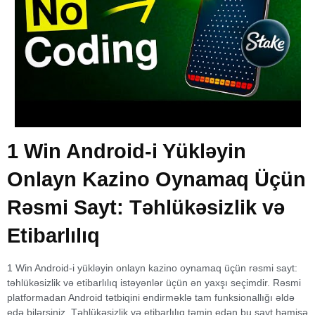
1 Win Android-i Yükləyin
Onlayn Kazino Oynamaq Üçün
Rəsmi Sayt: Təhlükəsizlik və
Etibarlılıq
1 Win Android-i yükləyin onlayn kazino oynamaq üçün rəsmi sayt:
təhlükəsizlik və etibarlılıq istəyənlər üçün ən yaxşı seçimdir. Rəsmi
platformadan Android tətbiqini endirməklə tam funksionallığı əldə
edə bilərsiniz. Təhlükəsizlik və etibarlılıq təmin edən bu sayt həmişə