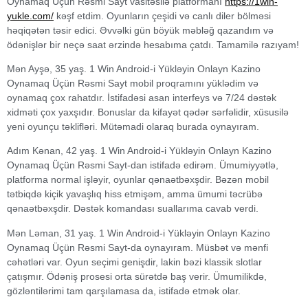
Oynamaq Üçün Rəsmi Sayt vasitəsilə platformanı
https://1win-
yukle.com/
kəşf etdim. Oyunların çeşidi və canlı diler bölməsi
həqiqətən təsir edici. Əvvəlki gün böyük məbləğ qazandım və
ödənişlər bir neçə saat ərzində hesabıma çatdı. Tamamilə razıyam!
Mən Ayşə, 35 yaş. 1 Win Android-i Yükləyin Onlayn Kazino
Oynamaq Üçün Rəsmi Sayt mobil proqramını yüklədim və
oynamaq çox rahatdır. İstifadəsi asan interfeys və 7/24 dəstək
xidməti çox yaxşıdır. Bonuslar da kifayət qədər sərfəlidir, xüsusilə
yeni oyunçu təklifləri. Mütəmadi olaraq burada oynayıram.
Adım Kənan, 42 yaş. 1 Win Android-i Yükləyin Onlayn Kazino
Oynamaq Üçün Rəsmi Sayt-dan istifadə edirəm. Ümumiyyətlə,
platforma normal işləyir, oyunlar qənaətbəxşdir. Bəzən mobil
tətbiqdə kiçik yavaşlıq hiss etmişəm, amma ümumi təcrübə
qənaətbəxşdir. Dəstək komandası suallarıma cavab verdi.
Mən Ləman, 31 yaş. 1 Win Android-i Yükləyin Onlayn Kazino
Oynamaq Üçün Rəsmi Sayt-da oynayıram. Müsbət və mənfi
cəhətləri var. Oyun seçimi genişdir, lakin bəzi klassik slotlar
çatışmır. Ödəniş prosesi orta sürətdə baş verir. Ümumilikdə,
gözləntilərimi tam qarşılamasa da, istifadə etmək olar.